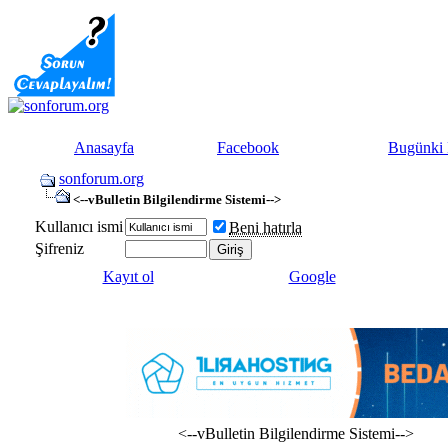
Anasayfa
Facebook
Bugünki 
sonforum.org
<--vBulletin Bilgilendirme Sistemi-->
Kullanıcı ismi
Beni hatırla
Şifreniz
Kayıt ol
Google
<--vBulletin Bilgilendirme Sistemi-->