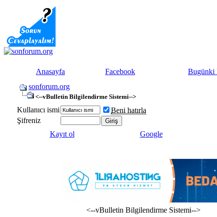
Anasayfa
Facebook
Bugünki 
sonforum.org
<--vBulletin Bilgilendirme Sistemi-->
Kullanıcı ismi
Beni hatırla
Şifreniz
Kayıt ol
Google
<--vBulletin Bilgilendirme Sistemi-->