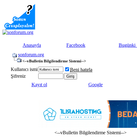
Anasayfa
Facebook
Bugünki 
sonforum.org
<--vBulletin Bilgilendirme Sistemi-->
Kullanıcı ismi
Beni hatırla
Şifreniz
Kayıt ol
Google
<--vBulletin Bilgilendirme Sistemi-->