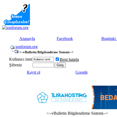
Anasayfa
Facebook
Bugünki 
sonforum.org
<--vBulletin Bilgilendirme Sistemi-->
Kullanıcı ismi
Beni hatırla
Şifreniz
Kayıt ol
Google
<--vBulletin Bilgilendirme Sistemi-->