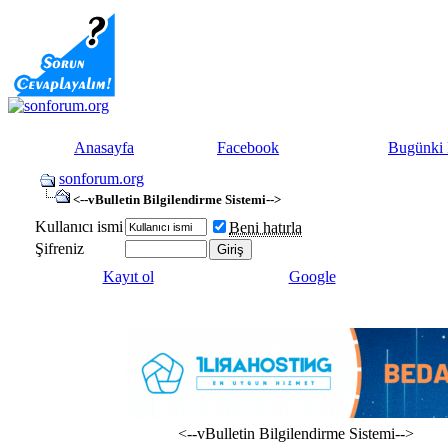
Anasayfa
Facebook
Bugünki 
sonforum.org
<--vBulletin Bilgilendirme Sistemi-->
Kullanıcı ismi
Beni hatırla
Şifreniz
Kayıt ol
Google
<--vBulletin Bilgilendirme Sistemi-->