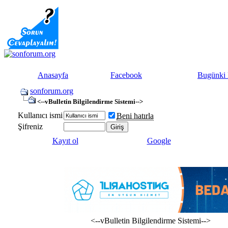
Anasayfa
Facebook
Bugünki 
sonforum.org
<--vBulletin Bilgilendirme Sistemi-->
Kullanıcı ismi
Beni hatırla
Şifreniz
Kayıt ol
Google
<--vBulletin Bilgilendirme Sistemi-->