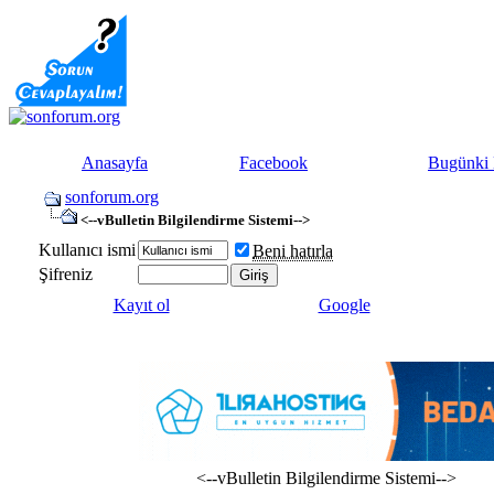
Anasayfa
Facebook
Bugünki 
sonforum.org
<--vBulletin Bilgilendirme Sistemi-->
Kullanıcı ismi
Beni hatırla
Şifreniz
Kayıt ol
Google
<--vBulletin Bilgilendirme Sistemi-->