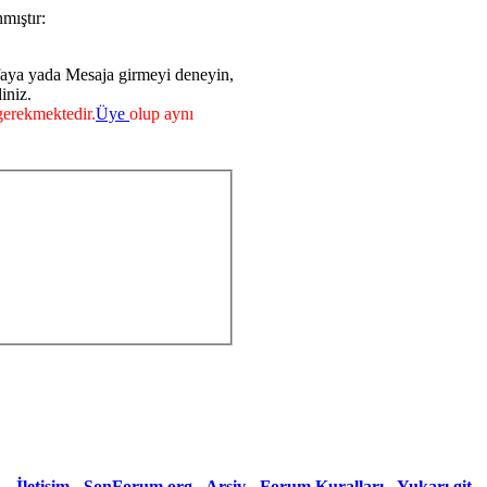
mıştır:
faya yada Mesaja girmeyi deneyin,
iniz.
erekmektedir.
Üye
olup aynı
İletişim
-
SonForum.org
-
Arşiv
-
Forum Kuralları
-
Yukarı git