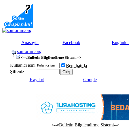
Anasayfa
Facebook
Bugünki 
sonforum.org
<--vBulletin Bilgilendirme Sistemi-->
Kullanıcı ismi
Beni hatırla
Şifreniz
Kayıt ol
Google
<--vBulletin Bilgilendirme Sistemi-->