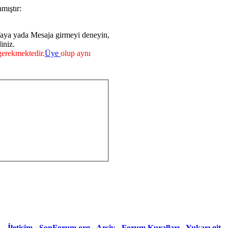
mıştır:
faya yada Mesaja girmeyi deneyin,
iniz.
erekmektedir.
Üye
olup aynı
İletişim
-
SonForum.org
-
Arşiv
-
Forum Kuralları
-
Yukarı git