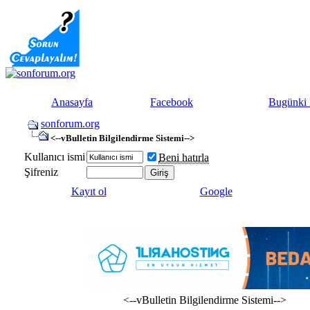
Anasayfa
Facebook
Bugünki 
sonforum.org
<--vBulletin Bilgilendirme Sistemi-->
Kullanıcı ismi
Beni hatırla
Şifreniz
Kayıt ol
Google
<--vBulletin Bilgilendirme Sistemi-->