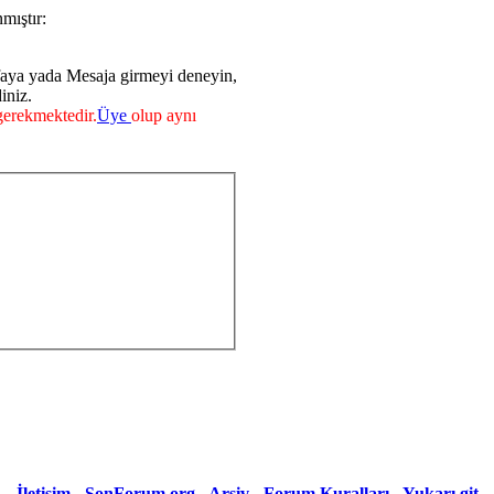
mıştır:
faya yada Mesaja girmeyi deneyin,
iniz.
erekmektedir.
Üye
olup aynı
İletişim
-
SonForum.org
-
Arşiv
-
Forum Kuralları
-
Yukarı git