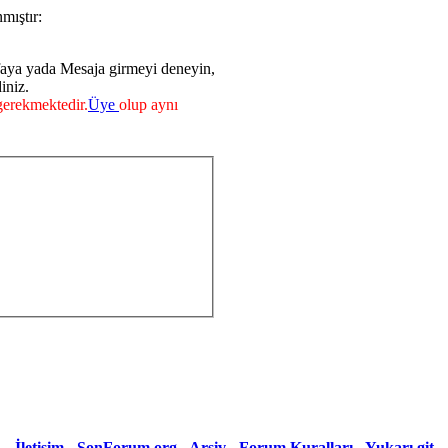
mıştır:
faya yada Mesaja girmeyi deneyin,
iniz.
erekmektedir.
Üye
olup aynı
İletişim
-
SonForum.org
-
Arşiv
-
Forum Kuralları
-
Yukarı git