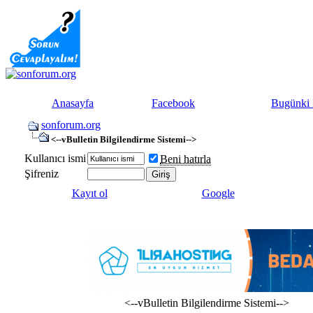
Anasayfa
Facebook
Bugünki 
sonforum.org
<--vBulletin Bilgilendirme Sistemi-->
Kullanıcı ismi
Beni hatırla
Şifreniz
Kayıt ol
Google
<--vBulletin Bilgilendirme Sistemi-->