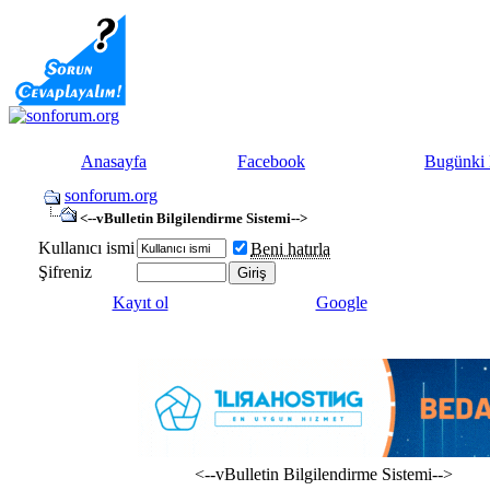
Anasayfa
Facebook
Bugünki 
sonforum.org
<--vBulletin Bilgilendirme Sistemi-->
Kullanıcı ismi
Beni hatırla
Şifreniz
Kayıt ol
Google
<--vBulletin Bilgilendirme Sistemi-->