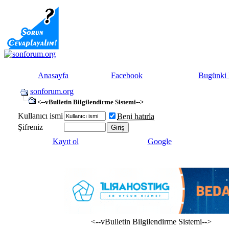
Anasayfa
Facebook
Bugünki 
sonforum.org
<--vBulletin Bilgilendirme Sistemi-->
Kullanıcı ismi
Beni hatırla
Şifreniz
Kayıt ol
Google
<--vBulletin Bilgilendirme Sistemi-->