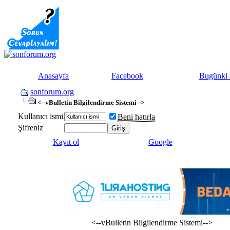
Anasayfa
Facebook
Bugünki 
sonforum.org
<--vBulletin Bilgilendirme Sistemi-->
Kullanıcı ismi
Beni hatırla
Şifreniz
Kayıt ol
Google
<--vBulletin Bilgilendirme Sistemi-->