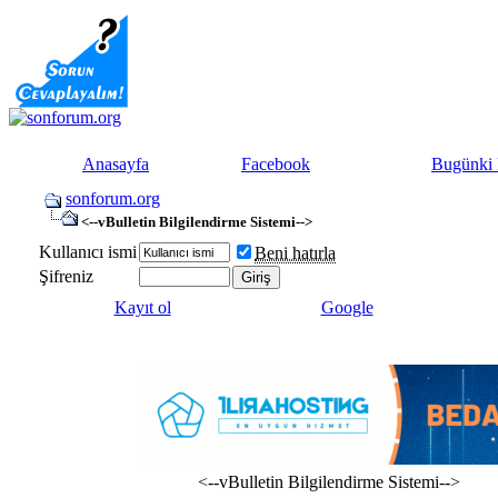
Anasayfa
Facebook
Bugünki 
sonforum.org
<--vBulletin Bilgilendirme Sistemi-->
Kullanıcı ismi
Beni hatırla
Şifreniz
Kayıt ol
Google
<--vBulletin Bilgilendirme Sistemi-->