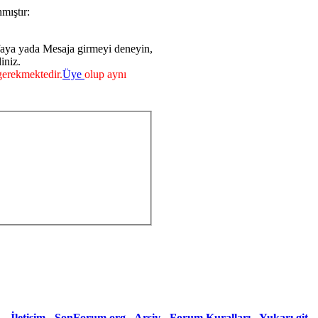
mıştır:
faya yada Mesaja girmeyi deneyin,
iniz.
erekmektedir.
Üye
olup aynı
İletişim
-
SonForum.org
-
Arşiv
-
Forum Kuralları
-
Yukarı git