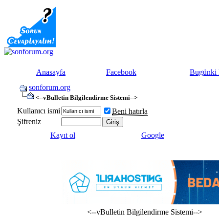
Anasayfa
Facebook
Bugünki 
sonforum.org
<--vBulletin Bilgilendirme Sistemi-->
Kullanıcı ismi
Beni hatırla
Şifreniz
Kayıt ol
Google
<--vBulletin Bilgilendirme Sistemi-->