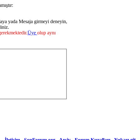
mıştır:
faya yada Mesaja girmeyi deneyin,
iniz.
erekmektedir.
Üye
olup aynı
İletişim
-
SonForum.org
-
Arşiv
-
Forum Kuralları
-
Yukarı git