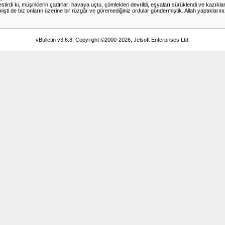
na estirdi ki, müşriklerin çadırları havaya uçtu, çömlekleri devrildi, eşyaları sürüklendi ve ka
işti de biz onların üzerine bir rüzgâr ve göremediğiniz ordular göndermiştik. Allah yaptıklarınız
vBulletin v3.6.8, Copyright ©2000-2026, Jelsoft Enterprises Ltd.