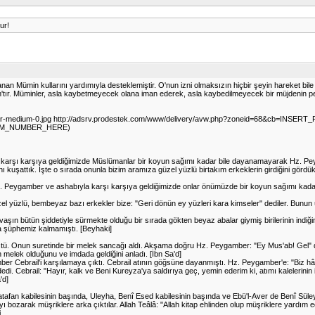
ur!
nan Mümin kullarını yardımıyla desteklemiştir. O'nun izni olmaksızın hiçbir şeyin hareket bi
'tır. Müminler, asla kaybetmeyecek olana iman ederek, asla kaybedilmeyecek bir müjdenin pe
ip-yoktur-medium-0.jpg http://adsrv.prodestek.com/www/delivery/avw.php?zoneid=68&c
ANDOM_NUMBER_HERE)
 karşı karşıya geldiğimizde Müslümanlar bir koyun sağımı kadar bile dayanamayarak Hz. Peyg
uşattık. İşte o sırada onunla bizim aramıza güzel yüzlü birtakım erkeklerin girdiğini gördük.
. Peygamber ve ashabıyla karşı karşıya geldiğimizde onlar önümüzde bir koyun sağımı kadar
üzlü, bembeyaz bazı erkekler bize: "Geri dönün ey yüzleri kara kimseler" dediler. Bunun üz
n bütün şiddetiyle sürmekte olduğu bir sırada gökten beyaz abalar giymiş birilerinin indiğin
da şüphemiz kalmamıştı. [Beyhaki]
ü. Onun suretinde bir melek sancağı aldı. Akşama doğru Hz. Peygamber: "Ey Mus'ab! Gel" 
elek olduğunu ve imdada geldiğini anladı. [İbn Sa'd]
mber Cebrail'i karşılamaya çıktı. Cebrail atının göğsüne dayanmıştı. Hz. Peygamber'e: "Biz hâl
. Cebrail: "Hayır, kalk ve Beni Kureyza'ya saldırıya geç, yemin ederim ki, atımı kalelerinin 
'd]
afan kabilesinin başında, Uleyha, Benî Esed kabilesinin başında ve Ebü'l-Aver de Benî Süleym
zarak müşriklere arka çıktılar. Allah Teâlâ: "Allah kitap ehlinden olup müşriklere yardım edenl
.