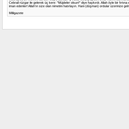
Cebrail rüzgar ile gelerek üç kere: "Müjdeler olsun!" diye haykırdı. Allah öyle bir fırtı
iman edenler! Allah'ın size olan nimetini hatırlayın. Hani (düşman) ordular üzerinize gelm
Milligazete