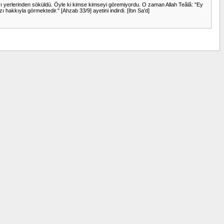
zıkları yerlerinden söküldü. Öyle ki kimse kimseyi göremiyordu. O zaman Allah Teâlâ: "Ey
ı hakkıyla görmektedir." [Ahzab 33/9] ayetini indirdi. [İbn Sa'd]