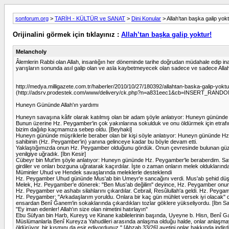
sonforum.org
>
TARİH - KÜLTÜR ve SANAT
>
Dini Konular
> Allah’tan başka galip yokt
Orijinalini görmek için tıklayınız :
Allah’tan başka galip yoktur!
Melancholy
Âlemlerin Rabbi olan Allah, insanlığın her döneminde tarihe doğrudan müdahale edip ina
yarışların sonunda asıl galip olan ve asla kaybetmeyecek olan sadece ve sadece Allah
http://medya.milligazete.com.tr/haberler/2010/10/27/180392/allahtan-baska-gal
(http://adsrv.prodestek.com/www/delivery/ck.php?n=a831eec1&cb=INSERT_R
Huneyn Gününde Allah'ın yardımı
Huneyn savaşına kâfir olarak katılmış olan bir adam şöyle anlatıyor: Huneyn gününde
Bunun üzerine Hz. Peygamber'in çok yakınlarına sokulduk ve onu öldürmek için etrafını k
bizim dağılıp kaçmamıza sebep oldu. [Beyhaki]
Huneyn gününde müşriklerle beraber olan bir kişi söyle anlatıyor: Huneyn gününde Hz
sahibinin (Hz. Peygamber'in) yanına gelinceye kadar bu böyle devam etti.
Yaklaştığımızda onun Hz. Peygamber olduğunu gördük. Onun çevresinde bulunan güzel y
yenilgiye uğradık. [İbn Kesir]
Cübeyr bin Mut'im şöyle anlatıyor: Huneyn gününde Hz. Peygamber'le beraberdim. Savaşı
girdiler ve onları bozguna uğratarak kaçırdılar. İşte o zaman onların melek oldukların
Müminler Uhud ve Hendek savaşlarında meleklerle desteklendi
Hz. Peygamber Uhud gününde Mus'ab bin Umeyr'e sancağını verdi. Mus'ab şehid düşt
Melek, Hz. Peygamber'e dönerek: "Ben Mus'ab değilim" deyince, Hz. Peygamber onun m
Hz. Peygamber ve ashabı silahlarını çıkardılar. Cebrail, Resûlullah'a geldi. Hz. Peyga
Hz. Peygamber: "Arkadaşlarım yoruldu. Onlara bir kaç gün mühlet versek iyi olacak" dedi
ensardan Benî Ğanem'in sokaklarında çıkardıkları tozlar göklere yükseliyordu. [İbn Sa
"Ey iman edenler! Allah'ın size olan nimetini hatırlayın"
Ebu Süfyan bin Harb, Kureyş ve Kinane kabilelerinin başında, Uyeyne b. Hisn, Benî Gat
Müslümanlarla Benî Kureyza Yahudileri arasında anlaşma olduğu halde, onlar anlaşmayı bo
öldürüyor, bir kısmını da esir ediyordunuz." [Ahzab 33/26] ayetini onlar hakkında indirdi