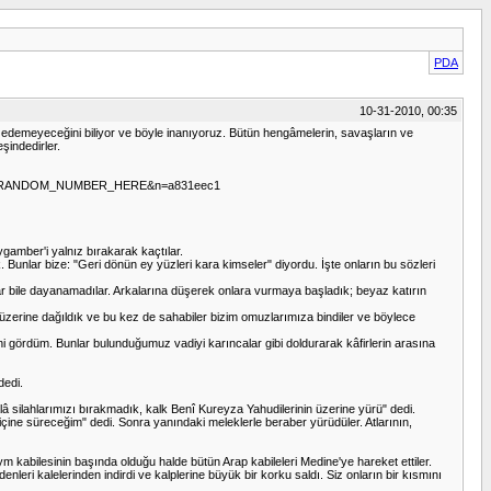
PDA
10-31-2010, 00:35
le edemeyeceğini biliyor ve böyle inanıyoruz. Bütün hengâmelerin, savaşların ve
şindedirler.
b=INSERT_RANDOM_NUMBER_HERE&n=a831eec1
amber'i yalnız bırakarak kaçtılar.
 Bunlar bize: "Geri dönün ey yüzleri kara kimseler" diyordu. İşte onların bu sözleri
 bile dayanamadılar. Arkalarına düşerek onlara vurmaya başladık; beyaz katırın
erine dağıldık ve bu kez de sahabiler bizim omuzlarımıza bindiler ve böylece
i gördüm. Bunlar bulunduğumuz vadiyi karıncalar gibi doldurarak kâfirlerin arasına
dedi.
â silahlarımızı bırakmadık, kalk Benî Kureyza Yahudilerinin üzerine yürü" dedi.
içine süreceğim" dedi. Sonra yanındaki meleklerle beraber yürüdüler. Atlarının,
 kabilesinin başında olduğu halde bütün Arap kabileleri Medine'ye hareket ettiler.
eri kalelerinden indirdi ve kalplerine büyük bir korku saldı. Siz onların bir kısmını