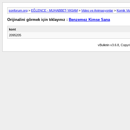
sonforum.org
>
EĞLENCE - MUHABBET-YAŞAM
>
Video ve Animasyonlar
>
Komik Vi
Orijinalini görmek için tıklayınız :
Benzemez Kimse Sana
kont
2095205
vBulletin v3.6.8, Copyr