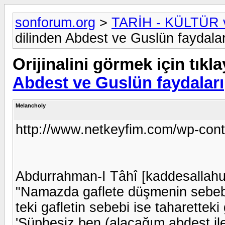
sonforum.org
>
TARİH - KÜLTÜR
dilinden Abdest ve Guslün faydalar
Orijinalini görmek için tıkla
Abdest ve Guslün faydaları
Melancholy
http://www.netkeyfim.com/wp-cont
Abdurrahman-I Tâhî [kaddesallahu 
"Namazda gaflete düşmenin sebebi 
teki gafletin sebebi ise taharetteki
'Şüphesiz ben (alacağım abdest i