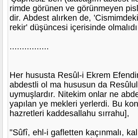
rimde görünen ve görünmeyen pisli
dir. Abdest alırken de, 'Cismimdek
rekir' düşüncesi içerisinde olmalıdı
................
Her hususta Resûl-i Ekrem Efendimi
abdestli ol ma hususun da Resûlull
uymuşlardır. Nitekim onlar ne abde
yapılan ye mekleri yerlerdi. Bu ko
hazretleri kaddesallahu sırrahu],
"Sûfî, ehl-i gafletten kaçınmalı, kal