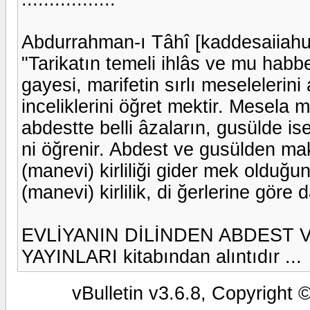
Abdurrahman-ı Tâhî [kaddesaiiahu 
"Tarikatın temeli ihlâs ve mu habbet
gayesi, marifetin sırlı meselelerin
inceliklerini öğret mektir. Mesela m
abdestte belli âzaların, gusülde i
ni öğrenir. Abdest ve gusülden mak
(manevi) kirliliği gider mek olduğunu
(manevi) kirlilik, di ğerlerine göre 
EVLİYANIN DİLİNDEN ABDEST
YAYINLARI kitabından alıntıdır ...
vBulletin v3.6.8, Copyright 