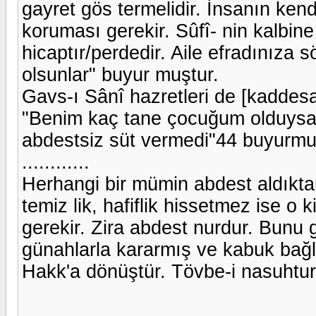
gayret gös termelidir. İnsanın ken
koruması gerekir. Sûfî- nin kalbin
hicaptır/perdedir. Aile efradınıza
olsunlar" buyur muştur.
Gavs-ı Sânî hazretleri de [kaddesa
"Benim kaç tane çocuğum olduysa, 
abdestsiz süt vermedi"44 buyurmu
............
Herhangi bir mümin abdest aldıktan
temiz lik, hafiflik hissetmez ise o
gerekir. Zira abdest nurdur. Bunu
günahlarla kararmış ve kabuk bağla
Hakk'a dönüştür. Tövbe-i nasuhtur..
.................