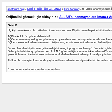
sonforum.org
>
TARİH - KÜLTÜR ve SANAT
>
Dini Konular
> ALLAH'a inanmayanlara 
Orijinalini görmek için tıklayınız :
ALLAH'a inanmayanlara İmam-ı A
GeNcO
Üç kişi İmam Azam Hazretleri'ne birere soru sordular.Büyük İmam hepsine birbirirnden
1-)Bize ALLAH'ın gösterebilirmisin?
2-)Cehennem ateş olduğuna göre,ateşten yaratılan cinler ve şeytanlar orada nasıl aza
3-)Hem kaza ve kadere inanmamızı istiyorsun,hemde insanın iradesinden bahsediyors
Bu soruları alan büyük imam,eline aldığı bir avuç toprağı soranların yüzüne attı.Üçü
Daha yüzündeki acıyı göremezken ALLAH'ı göremediğin için nasıl inkar edersin?Ya sen i
yakabilir.İnsanın iradesini inkar eden adam! Madem benim iradem yok,ne diye yüzüne a
Aldıkları bu cevaplar karşısında şaşkına dönen adamlar ne diyeceklerini bilemeden ora
3. sorunun cevabı sacma olmus ama olsun....