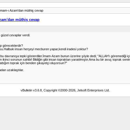
İmam-ı Azam'dan müthiş cevap
zam'dan müthiş cevap
 güzel cevaplar verdi:
p göreceklerdir?
u.Halbuki insan herşeyi mecburen yapar,kendi iradesi yoktur?
de bu davranışa tepki gösterdiler.İmam-Azam bunun üzerine şöyle dedi; "ALLAH'ı göremediği i
kinci sorunun sahibi! Bildiğin gibi insan topraktan yaratılmıştır.Ama bu bir avuç toprak seni
ttığım toprak için benden şikayetçi oluyorsun?"
dan uzaklaştılar.
vBulletin v3.6.8, Copyright ©2000-2026, Jelsoft Enterprises Ltd.