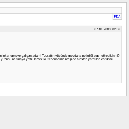
PDA
07-01-2009, 02:06
çin inkar etmeye çalışan adam! Toprağın yüzünde meydana getirdiği acıyı görebildinmi?
n yüzünü acıtmaya yetti.Demek ki Cehennemin ateşi de ateşten yaratılan varlıkları