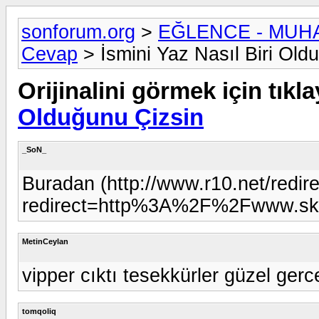
sonforum.org
>
EĞLENCE - MUH
Cevap
> İsmini Yaz Nasıl Biri Old
Orijinalini görmek için tıkla
Olduğunu Çizsin
_SoN_
Buradan (http://www.r10.net/redire
redirect=http%3A%2F%2Fwww.sket
MetinCeylan
vipper cıktı tesekkürler güzel ger
tomqoliq