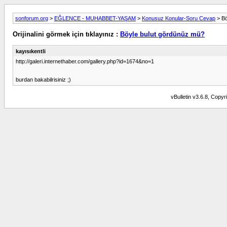
sonforum.org
>
EĞLENCE - MUHABBET-YAŞAM
>
Konusuz Konular-Soru Cevap
> Bö
Orijinalini görmek için tıklayınız :
Böyle bulut gördünüz mü?
kayısıkentli
http://galeri.internethaber.com/gallery.php?id=1674&no=1
burdan bakabilrisiniz ;)
vBulletin v3.6.8, Copyr