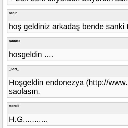
nehir
hoş geldiniz arkadaş bende sanki
ronnie7
hosgeldin ....
_SoN_
Hoşgeldin endonezya (http://www
saolasın.
morciii
H.G...........