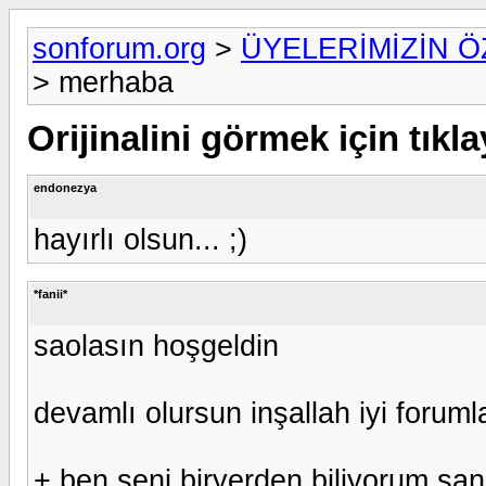
sonforum.org
>
ÜYELERİMİZİN 
> merhaba
Orijinalini görmek için tıkla
endonezya
hayırlı olsun... ;)
*fanii*
saolasın hoşgeldin
devamlı olursun inşallah iyi foruml
+ ben seni biryerden biliyorum san