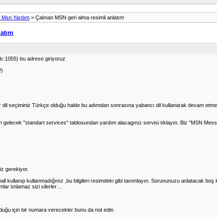
- Msn Yardım
> Çalınan MSN geri alma resimli anlatım
latım
lc:1055) bu adrese giriyoruz
/)
)
r dil seçiminiz Türkçe olduğu halde bu adımdan sonrasına yabancı dil kullanarak devam etmeniz
 ekran gelecek "standart services" tablosundan yardım alacagınız servisi tıklayın. Biz "MSN Me
.
iz gerekiyor.
irewall kullanıp kullanmadığınız ,bu bilgileri resimdeki gibi tanımlayın. Sorununuzu anlata
ar tınlamaz sizi silerler…
lduğu için bir numara verecekler bunu da not edin.