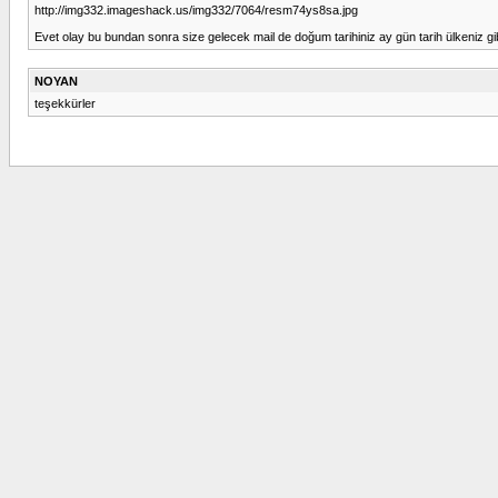
http://img332.imageshack.us/img332/7064/resm74ys8sa.jpg
Evet olay bu bundan sonra size gelecek mail de doğum tarihiniz ay gün tarih ülkeniz gibi
NOYAN
teşekkürler