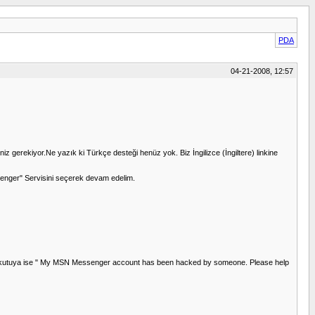
PDA
04-21-2008, 12:57
 gerekiyor.Ne yazık ki Türkçe desteği henüz yok. Biz İngilizce (İngiltere) linkine
ssenger" Servisini seçerek devam edelim.
cak boş kutuya ise " My MSN Messenger account has been hacked by someone. Please help