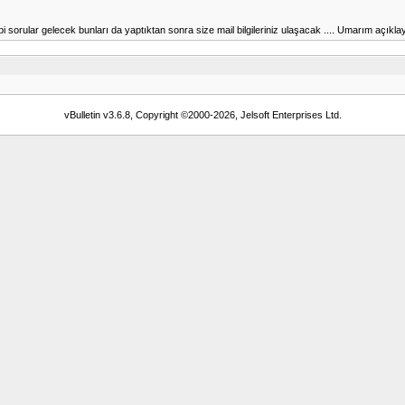
 sorular gelecek bunları da yaptıktan sonra size mail bilgileriniz ulaşacak .... Umarım açıkla
vBulletin v3.6.8, Copyright ©2000-2026, Jelsoft Enterprises Ltd.