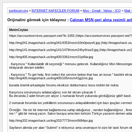
sonforum.org
>
İNTERNET KAFECİLER FORUM
>
Msn - Gmail - Yahoo - ICQ
>
Mail 
Orijinalini görmek için tıklayınız :
Çalınan MSN geri alma resimli an
MetinCeylan
https://accountservices.passport.net/?lc:1055 (https://accountservices.passport.net/?
http://img341.imageshack.us/img341/4353/resm10tn0pwye6.jpg (http://imageshack.us
http://img141.imageshack.us/img141/1479/resm24hy6rius9.jpg (http://imageshack.us/
http://img405.imageshack.us/img405/3381/resm31pt5iw.jpg
. Karşınıza " Kullanılabilir dil seçeneği " menusu gelecek. Kullandığınız Msn Messenge
tıklayarak devam edelim.
. Karşınıza " To get help, first select the service below that has an issue." baslıklı
http://img405.imageshack.us/img405/105/resm41jg1ms.jpg
burada önemli arkadaşlar forumu eksiksiz doldurmanız bura mühim bir nokta
Karşınıza sorununuzu anlatacağınız son bir ekran çıkacak !!
Bu ekranda 2 adet forum yer alıyor 1 numaralı forum yukarıda gördüğünüz gibi!! basit 
2 numaralı forumda ise yetkililerin sorununuzu anlayabilmeleri için bazı ipuçları vermen
Örneğin : Ne tür bir internet bağlantısına sahip olduğunuz , nerden bağlandığınız , f
me ! " gibi bir mesaj yazın. Sakın buraya ama ben türküm Türkçe yazarım demen adaml
http://img332.imageshack.us/img332/7773/resm56fi4po.jpg
Sayfanın altında yer alan “Submıt” e tıklıyoruz ama unutmayın ki size bir task forum o