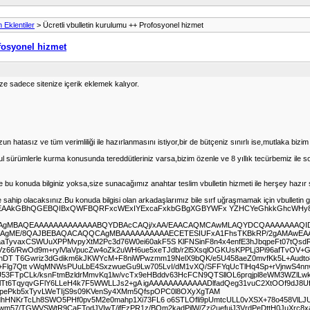
n Eklentiler
> Ücretli vbulletin kurulumu ++ Profosyonel hizmet
ofosyonel hizmet
e sadece sitenize içerik eklemek kalıyor.
 hatasız ve tüm verimliliği ile hazırlanmasını istiyor,bir de bütçeniz sınırlı ise,mutlaka bizi
zi nul sürümlerle kurma konusunda tereddütleriniz varsa,bizim özenle ve 8 yıllık tecürbemiz il
or ve bu konuda bilginiz yoksa,size sunacağımız anahtar teslim vbulletin hizmeti ile herşey ha
sahip olacaksınız.Bu konuda bilgisi olan arkadaşlarımız bile sırf uğraşmamak için vbulletin go
BAAD/2wCEAAkGBhQGEBQIBxQWFBQRFxcWExIYExcaFxkbGBgXGBYWFx YZHCYeGhkkGhcW
EAAgMBAQEAAAAAAAAAAAAABQYDBAcCAQj/xAA/EAACAQMCAwMLAQYDCQAAAAAAAQI
ABAgME/8QAJBEBAQACAQQCAgMBAAAAAAAAAAECETESIUFxA1FhsTKBkRP/2gAMAwE
yvaxCSWUuXPPMvpyXtM2Pc3d76W0ei60akF5S KlFNSinF8n4x4enfE3hJbqpeFt07tQs
/DG8Vz66/RwOd9m+rylVlaVpucZw4oZk2uWH6ue5xeTJdb/r2l5XsqlOGKUsKPPLj3Pi96a
rCznDT T6Gwriz3dGdikm6kJKWYcM+F8niWPwzmm19NelX9bQK/e5U458aeZ0mvfKk5L+Aud
v+Flg7Qtt vWqMNWsPUuLbE4SxzwueGu9Lw705LvI/dM1vXQ/SFFYqUcTlHq4Sp+rVjnwS4nn
ZU53FTpCLk/ksnFtmBzldrMmvKq1lw/vcTx9eHBddv63HcFCN9QTSllOL6prqjpl8eWM3WZlLw
OlTt6TqyqvGFlY6LLeH4k7F5WWLLJs2+gA igAAAAAAAAAAAADlfadQeg31vuC2XtOOf9dJ8U
w/pePkb5xTyvLWeTIjS9s09KVenSy4XMm5QfspOPC0l8OXyXgTAM
rdhHNKrTcLh8SWO5PHf0pv5M2e0mahp1Xi73FL6 o6STLOfli9pUmtcULL0vXSX+78o458VlLJU
57/TGWVSWtR9CaFTodJVIwT/ifEzPR1z/BOm2kadPjlW/Zzj2uefuiJ3VrdPeDttH0JuXrc8xa