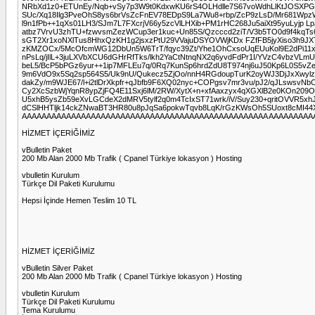
NRbXd1z0+ETUnEy/Nqb+vSy7p3W9t0KdxwKU6rS4OLHdlle7S67voWdhLlKtJOSXPG 
SUc/Xq18Ilg3PveOhS8ys6brVsZcFnEV78EDpS9La7Wu8+rbp/ZcP9zLsD/Mr681Wpz
l9n1fPb++1qXs01LH3/SJm7L7FXcrjV66y5zcVlLHXib+PM1rHC268Ju5aiXt95yuLyjp 
atbz7VrvU3zhTU+fzwvsmZezWCup3er1kuc+Un85S/Qzcccd2ziT/V3b5TO0d9f4k
sGT2Xr1xoNXlTus8HhxQzKH1g2jsxzPtU29VVajuDSYOVWjKDx FZfFB5jyXiso3h9JXT
zKMZOCx/5McOfcmWG12DbUn5W6TrT/fqyc39Zt/Yhe1OhCxsoUqEUuKol9E2dPi11x
nPsLq/jIlL+3juLXVbXCU6dGHrRfTks/lkh2YaCtNtnqNX2q6yvdFdPr1I/YVzC4vbzVL
beL5/BcP5bPGz6yur++1ip7MFLEu7q/0Rq7KunSp6hrdZdU8T974nj6uJ50Kp6L0S5v
9m6VdO9x5Sq2sp564S5/Uk9nU/Qukecz5ZjOo/nnH4RGdoupTurK2oyWJ3DjJxXwylz9
dakZy/m9WJE67/l+i2tlDrXkpfr+qJbfb9F6XQ02nyc+COPgsv7mr3vu/pJ2/qJLswsv
Cy2XcSzbWjYqnR8ypZjFQ4E11Sxj6lM/2RW/XytX+n+xfAaxzyx4qXGXlB2e0KOn209
U5xhB5ysZb59eXvLGCdeX2dMRV5tylf2q0m4TcIxST71wrk/iV/Suy230+qritOVVR5xhJ
dCSlHHTljk14ckZNwaBT3HR80u8pJqSa6pokwTqvb8LqK/rGzKWsOh5SUoxt8cMI4
AAAAAAAAAAAAAAAAAAAAAAAAAAAAAAAAAAAAAAAAAAAAAAAAAA AAAAAAAAAA
HİZMET İÇERİĞİMİZ
vBulletin Paket
200 Mb Alan 2000 Mb Trafik ( Cpanel Türkiye lokasyon ) Hosting
vbulletin Kurulum
Türkçe Dil Paketi Kurulumu
Hepsi İçinde Hemen Teslim 10 TL
HİZMET İÇERİĞİMİZ
vBulletin Silver Paket
200 Mb Alan 2000 Mb Trafik ( Cpanel Türkiye lokasyon ) Hosting
vbulletin Kurulum
Türkçe Dil Paketi Kurulumu
Tema Kurulumu