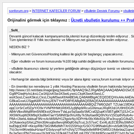
sonforum.org
>
İNTERNET KAFECİLER FORUM
>
vBulletin Destek Forumu
>
vbulleti
Orijinalini görmek için tıklayınız :
Ücretli vbulletin kurulumu ++ Pr
_SoN_
Devamlı güncel kalacak kampanyamızda,sitenizi kurup düzenleyip teslim ediyoruz . Siz
Tüm işlemlerinizi 8 Yıllık tecrübemiz ve Milenyum.net güvencesi ile teslim ediyoruz.
NEDEN BİZ ?
- Milenyum.net Güvencesi/Hosting kalitesi ile güçlü bir başlangıç yapacaksınız.
- Eğer vbulletin ve forum konusunda %100 bilgi sahibi değilseniz ve vbulletin forumunuzun
- vBulletin lisansınızı siteniz iyi yerlere geldiğinde almayı düşünüyor iseniz ve siteni
olacaktır.
- Herhangi bir alanda bilgi birikiminiz veya bir alana ilginiz varsa,forum kurmak istiy
- En önemlisi ise neredeyse 1 yıllık Hosting Parasına vbulletin forum hakkında herşeye 
http://www.r10.net/data:image/jpeg;base64,/9j/4AAQSkZJRgABAQAAAQA
Gg8PGiwjHyIsLiksLCw1KjUsKSw1KSwtLywsLCkpKSwsKSwsLC
wsKSosLCwsKSksLCksLCkpMSwsKf/AABEIALQA8AMBIgACEQEDEQH/xAAcAA
GBkaGxwUJSgpKi0RYlchcjJENTYmPD8P/EABgBAQEBAQEAAAAAAAAAAAAAAA
AAAAAAAAAAAAAAAAAAAAAAAAAAAAAAAAAAAAAABQtZ7W6Oj3dT TZUak1SfDKaaT
ejqCUrSrCef3Zp/Y/O9xYVNPf/HWt1R8X5Jyj9jNp9/RcuGlXimueJRqRfJd/J/U9H
AB4rVlbxdWq8Rim5N9Ekst/Q9nmrTVaLpz5qSaa9z5MCraf2j2upKVSl5Tgi8KTj15J
XK5WXuqW2KM9qX3oi9b47aeYS/6lN83jx9VuX8y7kSfaXaei9Qt9VXsV15Op8V6ufo4
P8A+/JbirbL4ddsaF9N+s4cM/8AVH1ZfgslvNyXDPrHk/0fzXMx81ly3Fw3ruygGG8ul
JrOfuiwxlxpSXeLjZNm30Aruqbs8wvqWi0qfG6qTcuL2c57seC Ext4LdLECB3NuSWh
buEbijzjOKlF+Kksp/Rlb7StG9M6dWhTXr015SHxjz/GSO7G9f9NabGjN+vbSdKS9y5
7Vz3srm9KnebbuHztqvFD3xlyyvpF/xFn3Vq727Rep0o8eMRlHOM5fJ/J/kibrbta21qn
8vJwSecrPN/Zmrua+cNJtdOpv163k4472uFNfLmjU35COlUbHR5cowXFP7JvH 8x1wwm