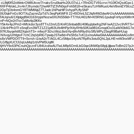
cL8tjf0fS2oWekrOM8Ukve/7I+akvS+u0baHs20U37sLL+7RnDGTV91crvcYt10fOtQsdGpc1
WXFP4t/okLJrv4n7Jfrymdo72/wARTlZ3VN0qsFnh5818+eSkaruTzHWKuoU4eV8nmEY5fcsZ
LpJOpTjOb4nmGY8TWMfAjtZ7TJadc1NPtaHlPJvhypPLffySNP
qTs69J0qkFnGc9OTXuZaznnZpTd7c3eqPpKWF8 22+f0OhnL5ZJlqN4W2dwAHJsAAAAAAA
AUqnu6/1Xlplgqf8A3163/rppt/Nozw0XUNS56ld+TT/YoU401/M+Kf3RNG1pubqFnHytzKMIrr
nP+NQe2rl7sv7aMo4p2lKKx
mUY5k4x4pJPm2+Wfckdsr3ys8TTnJ2m/LErKnR16nbabBU40l6yj/pbefrg2NF/wA212vc9VRTS
Ze1Xk4rPfn1f7l s5nqEvn3WTZ1Z21pf63U/b4lHPjzfX4yRHbS0fUa9B1tGmqdOo31aWX0b
7RJbyqehtI82XqtxhTS+ mfwzF3lJvzWuL6ivbYq+j9IvNRlydVySffzWPy2SegR9BaHUup
NbCNXvqylJ/hfgtxF7chC2tqVpRlGTpwipJSTw8d+PeSh5s7vK11xmoAAw0AA AAAAAAAAAGs
Os8xVWPDOf7T9+Svrsh t1/wA2r/T/AGL4Cz5MpxS4yoN7RpRs3otu5QhL2pLHE+eW3nxMFz
LGffjqXUCfJlJqUuMqI1rbVPW5UqlfK
4XjHVY9x63PtCnuhQjcznFU84Ucd/wAUTwLM8p5OmILbG0qe1lNW0pS8pjLljljwwToBm2
AAAAAAAAAAAAAAAAAAAAAAAAAAAAAAAAAAAAAAAA AAAAAAAAAAAAAAAAAAAAAAAA