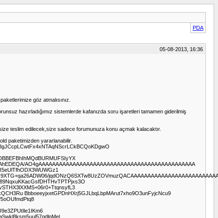
PDA
05-08-2013, 16:36
m paketlerimize göz atmalısınız.
e sorunsuz hazırladığımız sistemlerde kafanızda soru işaretleri tamamen giderilmiş
zır size teslim edilecek,size sadece forumunuza konu açmak kalacaktır.
ld paketimizden yararlanabilir.
Hy8gJCcpLCwtFx4xNTAqNScrLCkBCQoKDgwO
DBBEFBhIhMQdBURMUFSIyYX
AAhEDEQA/AO4gAAAAAAAAAAAAAAAAAAAAAAAAAAAAAAAAAAAAAAAAAAAAAA
dR5eUlTfhODX3WUWGz1
fTvOV+G9XTG+qa26ADW06/jqdONzQ6SXTw8UzZOVmuzQACAAAAAAAAAAAAAAAAAAAAAAAAA
to89NqxuKKacGsfDHTHvTPTPjxs3O
vSTHX3lXXMS+06r0+TtqnsyfL3
kQCH3Ru BbboeeyjxetGPDnHXrj5GJLbqLbpMArut7xho9O3unFyjcNcu9
f5oOUfmdPtq8
9e3ZPUtIle1IKm6
Swkl8ksm5uul57qdlpMel