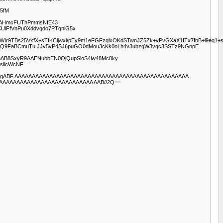
5fM
AAAHmcFUThPmmsNfE43
KUlFfVnPu0Xddvqdo7PTqnlG5x
+WIr9TBs25VxfX+sTfKCljwxl/pEy9m1eFGFzqlxOKdSTwnJZ5Zk+vPvGXaX1ITx7fbB+l9eq1+
6G7eQ9FaBCmuTu JJv5vP4SJ6puGO0dMou3cKk0oLh4v3ubzgW3vqc3SSTz9NGnpE
8mAB8SxyR9AAENubbEN0QjQupSioS4lw48Mc8ky
silcWcNF
27pJrgABF AAAAAAAAAAAAAAAAAAAAAAAAAAAAAAAAAAAAAAAAAAAAAAAAAA
AAAAAAAAAAAAAAAAAAAAAAAAAA AAB//2Q==