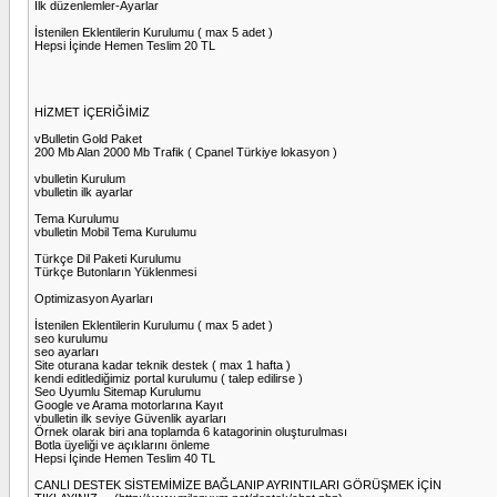
İlk düzenlemler-Ayarlar
İstenilen Eklentilerin Kurulumu ( max 5 adet )
Hepsi İçinde Hemen Teslim 20 TL
HİZMET İÇERİĞİMİZ
vBulletin Gold Paket
200 Mb Alan 2000 Mb Trafik ( Cpanel Türkiye lokasyon )
vbulletin Kurulum
vbulletin ilk ayarlar
Tema Kurulumu
vbulletin Mobil Tema Kurulumu
Türkçe Dil Paketi Kurulumu
Türkçe Butonların Yüklenmesi
Optimizasyon Ayarları
İstenilen Eklentilerin Kurulumu ( max 5 adet )
seo kurulumu
seo ayarları
Site oturana kadar teknik destek ( max 1 hafta )
kendi editlediğimiz portal kurulumu ( talep edilirse )
Seo Uyumlu Sitemap Kurulumu
Google ve Arama motorlarına Kayıt
vbulletin ilk seviye Güvenlik ayarları
Örnek olarak biri ana toplamda 6 katagorinin oluşturulması
Botla üyeliği ve açıklarını önleme
Hepsi İçinde Hemen Teslim 40 TL
CANLI DESTEK SİSTEMİMİZE BAĞLANIP AYRINTILARI GÖRÜŞMEK İÇİN