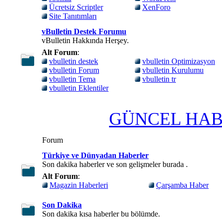
Ücretsiz Scriptler
XenForo
Site Tanıtımları
vBulletin Destek Forumu
vBulletin Hakkında Herşey.
Alt Forum
:
vbulletin destek
vbulletin Optimizasyon
vbulletin Forum
vbulletin Kurulumu
vbulletin Tema
vbulletin tr
vbulletin Eklentiler
GÜNCEL HABE
Forum
Türkiye ve Dünyadan Haberler
Son dakika haberler ve son gelişmeler burada .
Alt Forum
:
Magazin Haberleri
Çarşamba Haber
Son Dakika
Son dakika kısa haberler bu bölümde.