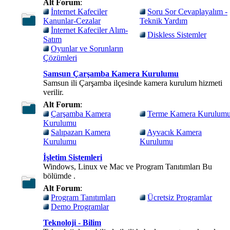
Alt Forum
:
İnternet Kafeciler
Soru Sor Cevaplayalım -
Kanunlar-Cezalar
Teknik Yardım
İnternet Kafeciler Alım-
Diskless Sistemler
Satım
Oyunlar ve Sorunların
Çözümleri
Samsun Çarşamba Kamera Kurulumu
Samsun ili Çarşamba ilçesinde kamera kurulum hizmeti
verilir.
Alt Forum
:
Çarşamba Kamera
Terme Kamera Kurulum
Kurulumu
Salıpazarı Kamera
Ayvacık Kamera
Kurulumu
Kurulumu
İşletim Sistemleri
Windows, Linux ve Mac ve Program Tanıtımları Bu
bölümde .
Alt Forum
:
Program Tanıtımları
Ücretsiz Programlar
Demo Programlar
Teknoloji - Bilim