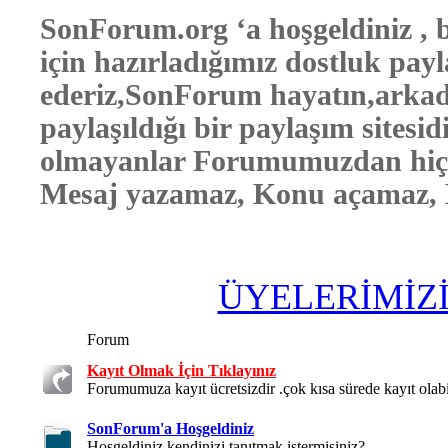
SonForum.org ‘a hoşgeldiniz , b
için hazırladığımız dostluk pay
ederiz,SonForum hayatın,arkada
paylaşıldığı bir paylaşım sitesid
olmayanlar Forumumuzdan hiçbi
Mesaj yazamaz, Konu açamaz, E
ÜYELERİMİZ
Forum
Kayıt Olmak İçin Tıklayınız
Forumumuza kayıt ücretsizdir .çok kısa sürede kayıt olabil
SonForum'a Hoşgeldiniz
Hoşgeldiniz kendinizi tanıtmak istermisiniz?