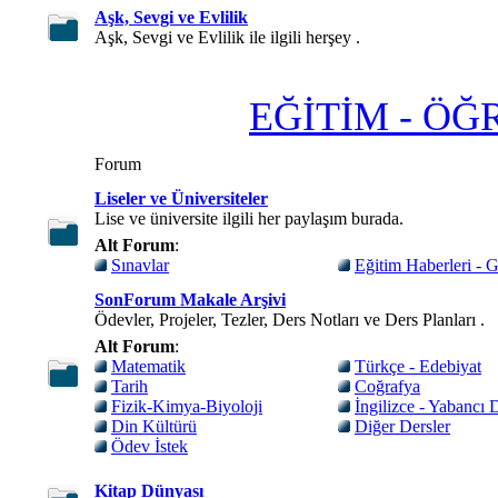
Aşk, Sevgi ve Evlilik
Aşk, Sevgi ve Evlilik ile ilgili herşey .
EĞİTİM - ÖĞ
Forum
Liseler ve Üniversiteler
Lise ve üniversite ilgili her paylaşım burada.
Alt Forum
:
Sınavlar
Eğitim Haberleri - G
SonForum Makale Arşivi
Ödevler, Projeler, Tezler, Ders Notları ve Ders Planları .
Alt Forum
:
Matematik
Türkçe - Edebiyat
Tarih
Coğrafya
Fizik-Kimya-Biyoloji
İngilizce - Yabancı D
Din Kültürü
Diğer Dersler
Ödev İstek
Kitap Dünyası