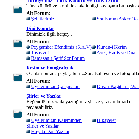
Türkiye'miz - Türk Kültürü ve Türk Tarihi
Türk kültürü ve tarihi ile alakalı bilgi paylaşımı bu başlık 
Alt Forum
:
Şehitlerimiz
SonForum Asker Oca
Dini Konular
Dinimizle ilgili herşey .
Alt Forum
:
Peygamber Efendimiz (S.A.V)
Kur'an-i Kerim
Tasavvuf
Ayet, Hadis ve Duala
Ramazan-ı Şerif SonForum
Resim ve Fotoğrafçılık
O anları burada paylaşabiliriz.Sanatsal resim ve fotoğrafla
Alt Forum
:
Üyelerimizin Çalışmaları
Duvar Kağıtları | Wal
Şiirler ve Yazılar
Beğendiğimiz yada yazdığımız şiir ve yazıları burada
paylaşabiliriz.
Alt Forum
:
Üyelerimizin Kaleminden
Hikayeler
Şiirler ve Yazılar
Hayata Dair Yazılar