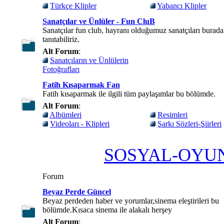
Türkçe Klipler
Yabancı Klipler
Sanatçılar ve Ünlüler - Fun CluB
Sanatçılar fun club, hayranı olduğumuz sanatçıları burada
tanıtabiliriz.
Alt Forum
:
Sanatçıların ve Ünlülerin
Fotoğrafları
Fatih Kısaparmak Fan
Fatih kısaparmak ile ilgili tüm paylaşımlar bu bölümde.
Alt Forum
:
Albümleri
Resimleri
Videoları - Klipleri
Şarkı Sözleri-Şiirleri
SOSYAL-OYU
Forum
Beyaz Perde Güncel
Beyaz perdeden haber ve yorumlar,sinema eleştirileri bu
bölümde.Kısaca sinema ile alakalı herşey
Alt Forum
: