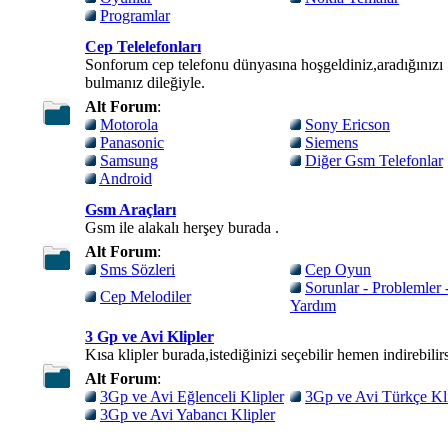
Programlar
Cep Telelefonları
Sonforum cep telefonu dünyasına hoşgeldiniz,aradığınızı
bulmanız dileğiyle.
Alt Forum
:
Motorola
Sony Ericson
Panasonic
Siemens
Samsung
Diğer Gsm Telefonlar
Android
Gsm Araçları
Gsm ile alakalı herşey burada .
Alt Forum
:
Sms Sözleri
Cep Oyun
Sorunlar - Problemler 
Cep Melodiler
Yardım
3 Gp ve Avi Klipler
Kısa klipler burada,istediğinizi seçebilir hemen indirebilirs
Alt Forum
:
3Gp ve Avi Eğlenceli Klipler
3Gp ve Avi Türkçe Kli
3Gp ve Avi Yabancı Klipler