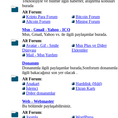
Teknolojiyle ve bilimle ilgili haberler, araştırma konuları
burada
Alt Forum
:
Kripto Para Forum
Bitcoin Forum
Altcoin Forum
Mining Forum
Msn - Gmail - Yahoo - ICQ
Msn, Gmail, Yahoo vs. ile ilgili paylaşımlar burada.
Alt Forum
:
Avatar - Gif - Smile
Msn Plus ve Diğer
Dünyası
Eklentiler
Mail - Msn Yardım
Donanım
Donanımla ilgili paylaşımlar burada,Sonforum donanımla
ilgili bakacağınız son yer olacak .
Alt Forum
:
Anakart
Harddisk (Hdd)
İşlemci
Ekran Kartı
Diğer donanımlar
Web - Webmaster
Bu bölümde paylaşabilirsiniz.
Alt Forum
:
Joomla
WordPress