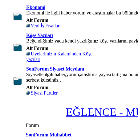
Ekonomi
Ekonomi ile ilgili haber,yorum ve araştırmalar bu bölümd
Alt Forum
:
Yeni İş Fısatları
Köşe Yazıları
Beğendiğimiz yada kendi yazdığımız köşe yazılarını paylaş
Alt Forum
:
Üyelerimizin Kaleminden Köşe
yazıları
SonForum Siyaset Meydanı
Siyasetle ilgili haber,yorum,araştırma ,siyasi tartışma böl
serbest kürsünüz .
Alt Forum
:
Siyasi Partiler
EĞLENCE - 
Forum
SonForum Muhabbet