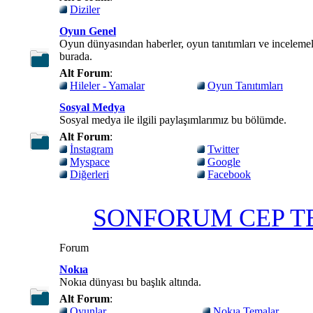
Diziler
Oyun Genel
Oyun dünyasından haberler, oyun tanıtımları ve incelemel
burada.
Alt Forum
:
Hileler - Yamalar
Oyun Tanıtımları
Sosyal Medya
Sosyal medya ile ilgili paylaşımlarımız bu bölümde.
Alt Forum
:
İnstagram
Twitter
Myspace
Google
Diğerleri
Facebook
SONFORUM CEP T
Forum
Nokıa
Nokıa dünyası bu başlık altında.
Alt Forum
:
Oyunlar
Nokıa Temalar