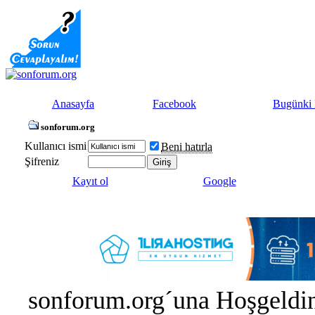
Anasayfa
Facebook
Bugünki 
sonforum.org
Kullanıcı ismi
Beni hatırla
Şifreniz
Kayıt ol
Google
sonforum.org´una Hoşgeldin