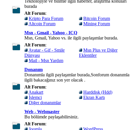
Teknolojiyle ve bilimle ilgili haberler, araştırma konuları
burada
Alt Forum
:
Kripto Para Forum
Bitcoin Forum
Altcoin Forum
Mining Forum
Msn - Gmail - Yahoo - ICQ
Msn, Gmail, Yahoo vs. ile ilgili paylaşımlar burada.
Alt Forum
:
Avatar - Gif - Smile
Msn Plus ve Diğer
Dünyası
Eklentiler
Mail - Msn Yardım
Donanım
Donanımla ilgili paylaşımlar burada,Sonforum donanımla
ilgili bakacağınız son yer olacak .
Alt Forum
:
Anakart
Harddisk (Hdd)
İşlemci
Ekran Kartı
Diğer donanımlar
Web - Webmaster
Bu bölümde paylaşabilirsiniz.
Alt Forum
:
Joomla
WordPress