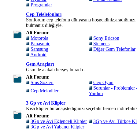
Programlar
Cep Telelefonları
Sonforum cep telefonu dünyasına hoşgeldiniz,aradığınızı
bulmanız dileğiyle.
Alt Forum
:
Motorola
Sony Ericson
Panasonic
Siemens
Samsung
Diğer Gsm Telefonlar
Android
Gsm Araçları
Gsm ile alakalı herşey burada .
Alt Forum
:
Sms Sözleri
Cep Oyun
Sorunlar - Problemler 
Cep Melodiler
Yardım
3 Gp ve Avi Klipler
Kısa klipler burada,istediğinizi seçebilir hemen indirebilirs
Alt Forum
:
3Gp ve Avi Eğlenceli Klipler
3Gp ve Avi Türkçe Kli
3Gp ve Avi Yabancı Klipler