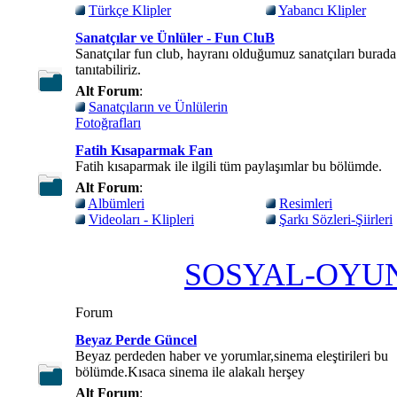
Türkçe Klipler
Yabancı Klipler
Sanatçılar ve Ünlüler - Fun CluB
Sanatçılar fun club, hayranı olduğumuz sanatçıları burada
tanıtabiliriz.
Alt Forum
:
Sanatçıların ve Ünlülerin
Fotoğrafları
Fatih Kısaparmak Fan
Fatih kısaparmak ile ilgili tüm paylaşımlar bu bölümde.
Alt Forum
:
Albümleri
Resimleri
Videoları - Klipleri
Şarkı Sözleri-Şiirleri
SOSYAL-OYU
Forum
Beyaz Perde Güncel
Beyaz perdeden haber ve yorumlar,sinema eleştirileri bu
bölümde.Kısaca sinema ile alakalı herşey
Alt Forum
: