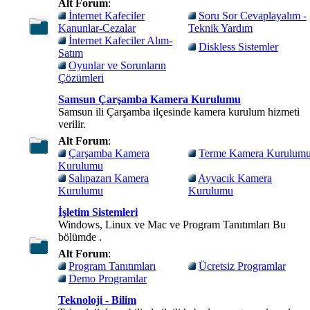
Alt Forum
:
İnternet Kafeciler
Soru Sor Cevaplayalım -
Kanunlar-Cezalar
Teknik Yardım
İnternet Kafeciler Alım-
Diskless Sistemler
Satım
Oyunlar ve Sorunların
Çözümleri
Samsun Çarşamba Kamera Kurulumu
Samsun ili Çarşamba ilçesinde kamera kurulum hizmeti
verilir.
Alt Forum
:
Çarşamba Kamera
Terme Kamera Kurulum
Kurulumu
Salıpazarı Kamera
Ayvacık Kamera
Kurulumu
Kurulumu
İşletim Sistemleri
Windows, Linux ve Mac ve Program Tanıtımları Bu
bölümde .
Alt Forum
:
Program Tanıtımları
Ücretsiz Programlar
Demo Programlar
Teknoloji - Bilim