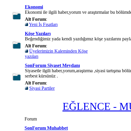
Ekonomi
Ekonomi ile ilgili haber,yorum ve araştırmalar bu bölümd
Alt Forum
:
Yeni İş Fısatları
Köşe Yazıları
Beğendiğimiz yada kendi yazdığımız köşe yazılarını paylaş
Alt Forum
:
Üyelerimizin Kaleminden Köşe
yazıları
SonForum Siyaset Meydanı
Siyasetle ilgili haber,yorum,araştırma ,siyasi tartışma böl
serbest kürsünüz .
Alt Forum
:
Siyasi Partiler
EĞLENCE - 
Forum
SonForum Muhabbet