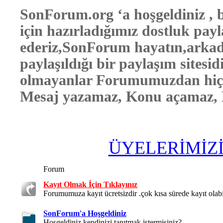
SonForum.org ‘a hoşgeldiniz , b
için hazırladığımız dostluk pay
ederiz,SonForum hayatın,arkada
paylaşıldığı bir paylaşım sitesid
olmayanlar Forumumuzdan hiçbi
Mesaj yazamaz, Konu açamaz, E
ÜYELERİMİZ
Forum
Kayıt Olmak İçin Tıklayınız
Forumumuza kayıt ücretsizdir .çok kısa sürede kayıt olabil
SonForum'a Hoşgeldiniz
Hoşgeldiniz kendinizi tanıtmak istermisiniz?