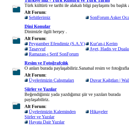
Türkiye'miz - Türk Kültürü ve Türk Tarihi
Türk kültürü ve tarihi ile alakalı bilgi paylaşımı bu başlık 
Alt Forum
:
Şehitlerimiz
SonForum Asker Oca
Dini Konular
Dinimizle ilgili herşey .
Alt Forum
:
Peygamber Efendimiz (S.A.V)
Kur'an-i Kerim
Tasavvuf
Ayet, Hadis ve Duala
Ramazan-ı Şerif SonForum
Resim ve Fotoğrafçılık
O anları burada paylaşabiliriz.Sanatsal resim ve fotoğrafla
Alt Forum
:
Üyelerimizin Çalışmaları
Duvar Kağıtları | Wal
Şiirler ve Yazılar
Beğendiğimiz yada yazdığımız şiir ve yazıları burada
paylaşabiliriz.
Alt Forum
:
Üyelerimizin Kaleminden
Hikayeler
Şiirler ve Yazılar
Hayata Dair Yazılar