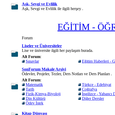
Aşk, Sevgi ve Evlilik
Aşk, Sevgi ve Evlilik ile ilgili herşey .
EĞİTİM - ÖĞ
Forum
Liseler ve Üniversiteler
Lise ve üniversite ilgili her paylaşım burada.
Alt Forum
:
Sınavlar
Eğitim Haberleri - G
SonForum Makale Arşivi
Ödevler, Projeler, Tezler, Ders Notları ve Ders Planları .
Alt Forum
:
Matematik
Türkçe - Edebiyat
Tarih
Coğrafya
Fizik-Kimya-Biyoloji
İngilizce - Yabancı D
Din Kültürü
Diğer Dersler
Ödev İstek
Kitap Dünyası