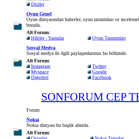
Diziler
Oyun Genel
Oyun dünyasından haberler, oyun tanıtımları ve incelemel
burada.
Alt Forum
:
Hileler - Yamalar
Oyun Tanıtımları
Sosyal Medya
Sosyal medya ile ilgili paylaşımlarımız bu bölümde.
Alt Forum
:
İnstagram
Twitter
Myspace
Google
Diğerleri
Facebook
SONFORUM CEP T
Forum
Nokıa
Nokıa dünyası bu başlık altında.
Alt Forum
:
Oyunlar
Nokıa Temalar